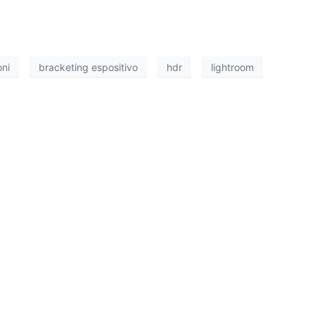
oni
bracketing espositivo
hdr
lightroom