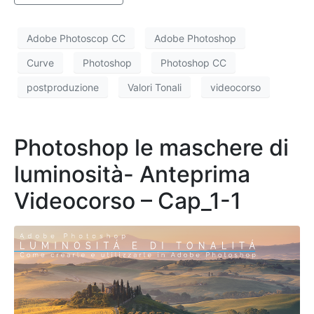
Adobe Photoscop CC
Adobe Photoshop
Curve
Photoshop
Photoshop CC
postproduzione
Valori Tonali
videocorso
Photoshop le maschere di
luminosità- Anteprima
Videocorso – Cap_1-1