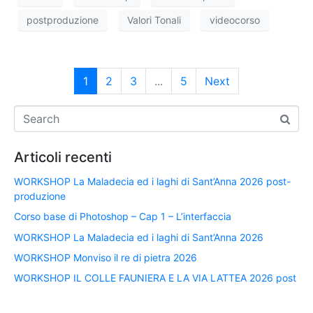
postproduzione
Valori Tonali
videocorso
1
2
3
...
5
Next
Articoli recenti
WORKSHOP La Maladecia ed i laghi di Sant’Anna 2026 post-
produzione
Corso base di Photoshop – Cap 1 – L’interfaccia
WORKSHOP La Maladecia ed i laghi di Sant’Anna 2026
WORKSHOP Monviso il re di pietra 2026
WORKSHOP IL COLLE FAUNIERA E LA VIA LATTEA 2026 post