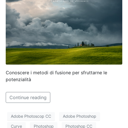
Conoscere i metodi di fusione per sfruttarne le
potenzialità
Continue reading
Adobe Photoscop CC
Adobe Photoshop
Curve
Photoshop
Photoshop CC