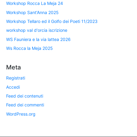
Workshop Rocca La Meja 24
Workshop Sant'Anna 2025
Workshop Tellaro ed il Golfo dei Poeti 11/2023
workshop val d'orcia iscrizione
WS Fauniera e la via lattea 2026
Ws Rocca la Meja 2025
Meta
Registrati
Accedi
Feed dei contenuti
Feed dei commenti
WordPress.org