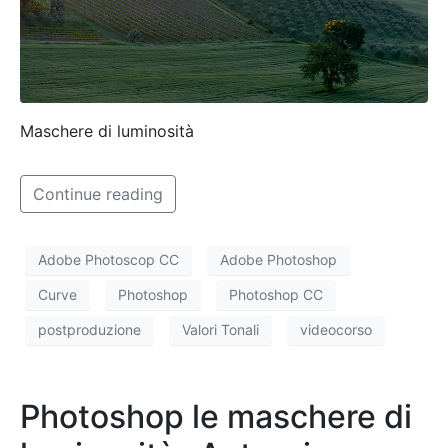
Maschere di luminosità
Continue reading
Adobe Photoscop CC
Adobe Photoshop
Curve
Photoshop
Photoshop CC
postproduzione
Valori Tonali
videocorso
Photoshop le maschere di