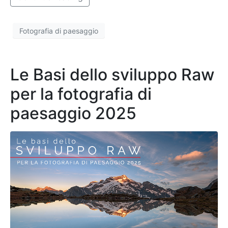
Fotografia di paesaggio
Le Basi dello sviluppo Raw
per la fotografia di
paesaggio 2025