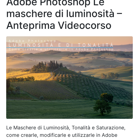
Adobe Photoshop Le
maschere di luminosità –
Anteprima Videocorso
Le Maschere di Luminosità, Tonalità e Saturazione,
come crearle, modificarle e utilizzarle in Adobe