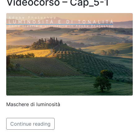
Videocorso – Cap_5-1
Maschere di luminosità
Continue reading