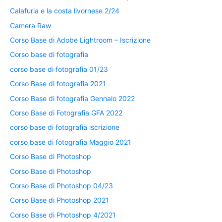
Calafuria e la costa livornese 2/24
Camera Raw
Corso Base di Adobe Lightroom – Iscrizione
Corso base di fotografia
corso base di fotografia 01/23
Corso Base di fotografia 2021
Corso Base di fotografia Gennaio 2022
Corso Base di Fotografia GFA 2022
corso base di fotografia iscrizione
corso base di fotografia Maggio 2021
Corso Base di Photoshop
Corso Base di Photoshop
Corso Base di Photoshop 04/23
Corso Base di Photoshop 2021
Corso Base di Photoshop 4/2021