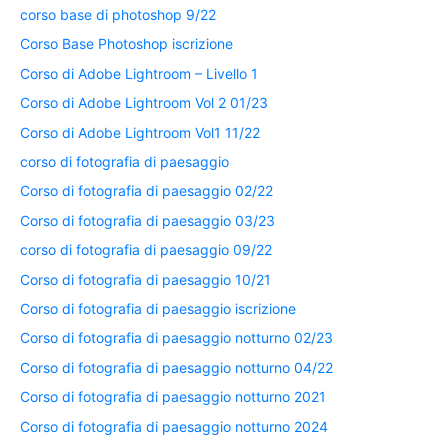
corso base di photoshop 9/22
Corso Base Photoshop iscrizione
Corso di Adobe Lightroom – Livello 1
Corso di Adobe Lightroom Vol 2 01/23
Corso di Adobe Lightroom Vol1 11/22
corso di fotografia di paesaggio
Corso di fotografia di paesaggio 02/22
Corso di fotografia di paesaggio 03/23
corso di fotografia di paesaggio 09/22
Corso di fotografia di paesaggio 10/21
Corso di fotografia di paesaggio iscrizione
Corso di fotografia di paesaggio notturno 02/23
Corso di fotografia di paesaggio notturno 04/22
Corso di fotografia di paesaggio notturno 2021
Corso di fotografia di paesaggio notturno 2024