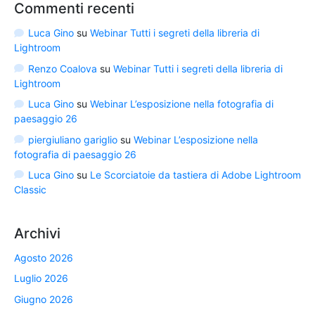
Commenti recenti
Luca Gino
su
Webinar Tutti i segreti della libreria di
Lightroom
Renzo Coalova
su
Webinar Tutti i segreti della libreria di
Lightroom
Luca Gino
su
Webinar L’esposizione nella fotografia di
paesaggio 26
piergiuliano gariglio
su
Webinar L’esposizione nella
fotografia di paesaggio 26
Luca Gino
su
Le Scorciatoie da tastiera di Adobe Lightroom
Classic
Archivi
Agosto 2026
Luglio 2026
Giugno 2026