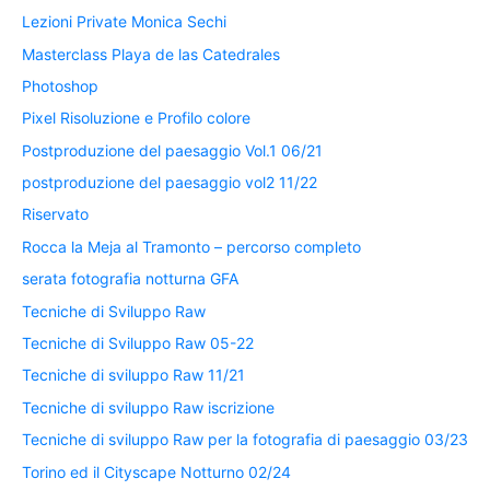
Lezioni Private Monica Sechi
Masterclass Playa de las Catedrales
Photoshop
Pixel Risoluzione e Profilo colore
Postproduzione del paesaggio Vol.1 06/21
postproduzione del paesaggio vol2 11/22
Riservato
Rocca la Meja al Tramonto – percorso completo
serata fotografia notturna GFA
Tecniche di Sviluppo Raw
Tecniche di Sviluppo Raw 05-22
Tecniche di sviluppo Raw 11/21
Tecniche di sviluppo Raw iscrizione
Tecniche di sviluppo Raw per la fotografia di paesaggio 03/23
Torino ed il Cityscape Notturno 02/24