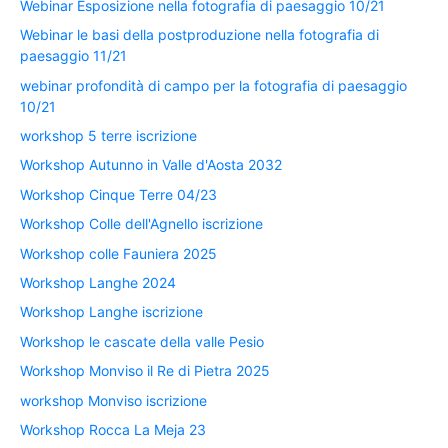
Webinar Esposizione nella fotografia di paesaggio 10/21
Webinar le basi della postproduzione nella fotografia di
paesaggio 11/21
webinar profondità di campo per la fotografia di paesaggio
10/21
workshop 5 terre iscrizione
Workshop Autunno in Valle d'Aosta 2032
Workshop Cinque Terre 04/23
Workshop Colle dell'Agnello iscrizione
Workshop colle Fauniera 2025
Workshop Langhe 2024
Workshop Langhe iscrizione
Workshop le cascate della valle Pesio
Workshop Monviso il Re di Pietra 2025
workshop Monviso iscrizione
Workshop Rocca La Meja 23