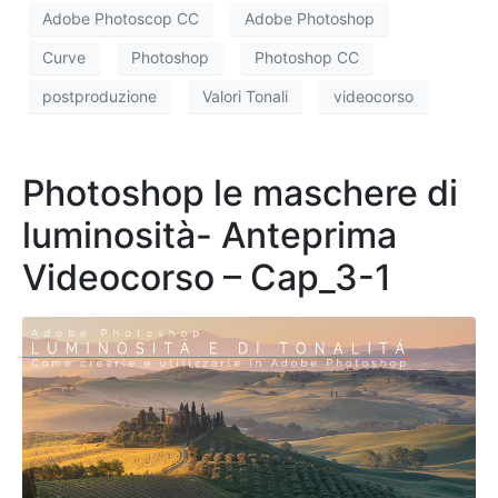
Adobe Photoscop CC
Adobe Photoshop
Curve
Photoshop
Photoshop CC
postproduzione
Valori Tonali
videocorso
Photoshop le maschere di
luminosità- Anteprima
Videocorso – Cap_3-1