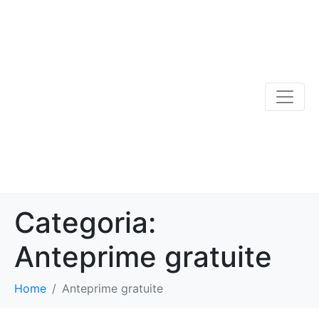
Categoria:
Anteprime gratuite
Home
Anteprime gratuite