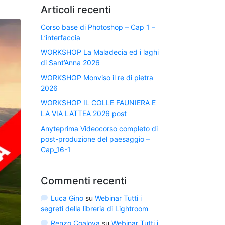
Articoli recenti
Corso base di Photoshop – Cap 1 –
L’interfaccia
WORKSHOP La Maladecia ed i laghi
di Sant’Anna 2026
WORKSHOP Monviso il re di pietra
2026
WORKSHOP IL COLLE FAUNIERA E
LA VIA LATTEA 2026 post
Anyteprima Videocorso completo di
post-produzione del paesaggio –
Cap_16-1
Commenti recenti
Luca Gino
su
Webinar Tutti i
segreti della libreria di Lightroom
Renzo Coalova
su
Webinar Tutti i