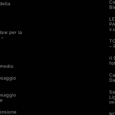
Co
 della
Bl
LE
PA
v.
Raw per la
 –
TO
– 
e
Il
fo
rmedio
Ca
esaggio
Da
Sa
esaggio
Li
ce
im
mensione
NI