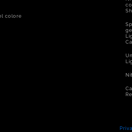
co
Sh
el colore
Sp
ge
Li
C
Un
Li
Ni
Ca
Re
Priv