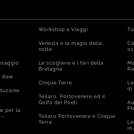
Workshop e Viaggi
Tu
Venezia e la magia della
Co
notte
01
esaggio
Le scogliere e i fari della
Ma
Bretagna
R
o Raw
Cinque Terre
Le
di
oduzione
Tellaro, Portovenere ed il
Golfo dei Poeti
Au
Ph
w per la
 –
Tellaro Portovenere e Cinque
Terre
Le
in