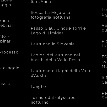
uzione
Sant’Anna
saggio –
L’
Rocca La Meja e la
Li
fotografia notturna
’Anna –
ebinar
Va
Passo Giau, Cinque Torri e
pu
Lago di Limides
nto –
binar
Ri
L’autunno in Slovenia
Li
 Processo
I colori dell’autunno nei
FO
boschi della Valle Pesio
sv
Mo
 Paesaggio
L’autunno e i laghi della Valle
d’Aosta
RI
Ca
assic –
Langhe
Re
Torino ed il cityscape
Se
notturno