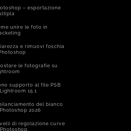
otoshop – esportazione
ltipla
me unire le foto in
acketing
iarezza e rimuovi foschia
Photoshop
ostare le fotografie su
ghtroom
eno supporto al file PSB
 Lightroom 15.1
 bilanciamento del bianco
 Photoshop 2026
livelli di regolazione curve
 Photoshop