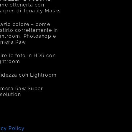
me ottenerla con
arpen di Tonality Masks
azio colore – come
stirlo correttamente in
ghtroom, Photoshop e
amera Raw
ire le foto in HDR con
ghtroom
tidezza con Lightroom
mera Raw Super
solution
acy Policy