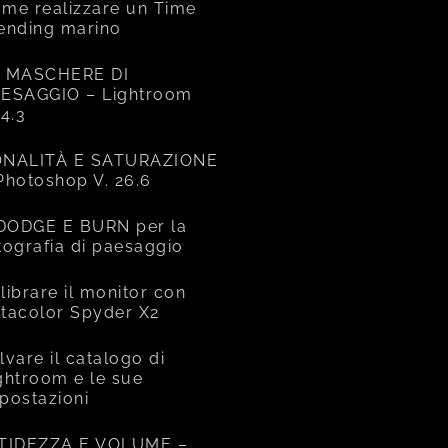
me realizzare un Time
ending marino
 MASCHERE DI
ESAGGIO – Lightroom
14.3
NALITÀ E SATURAZIONE
Photoshop V. 26.6
 DODGE E BURN per la
tografia di paesaggio
librare il monitor con
tacolor Spyder X2
lvare il catalogo di
ghtroom e le sue
postazioni
TIDEZZA E VOLUME –