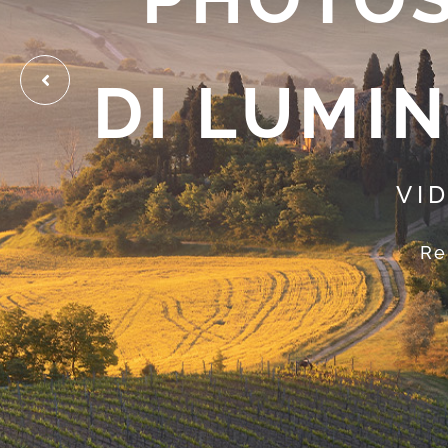
DI LUMIN
VI
Re