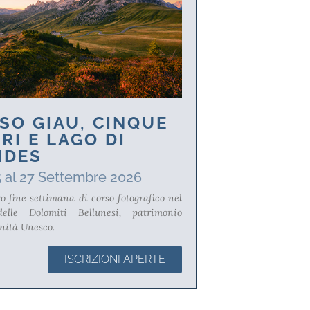
SO GIAU, CINQUE
RI E LAGO DI
IDES
5 al 27 Settembre 2026
o fine settimana di corso fotografico nel
elle Dolomiti Bellunesi, patrimonio
nità Unesco.
ISCRIZIONI APERTE