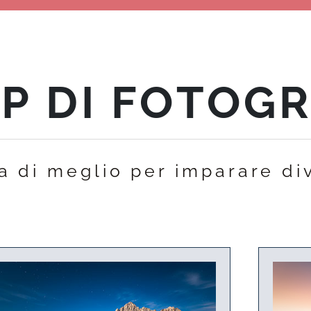
 DI FOTOGR
la di meglio per imparare di