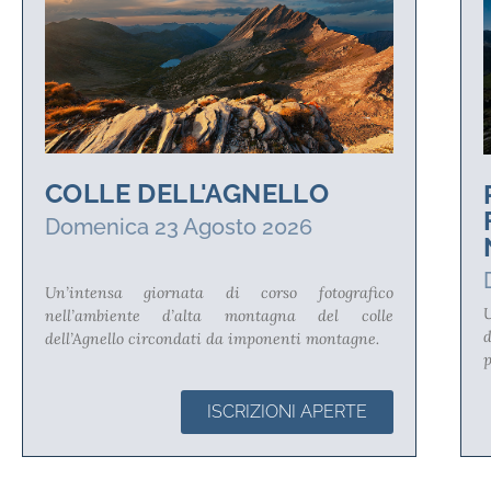
COLLE DELL'AGNELLO
Domenica 23 Agosto 2026
Un’intensa giornata di corso fotografico
U
nell’ambiente d’alta montagna del colle
dell’Agnello circondati da imponenti montagne.
p
ISCRIZIONI APERTE