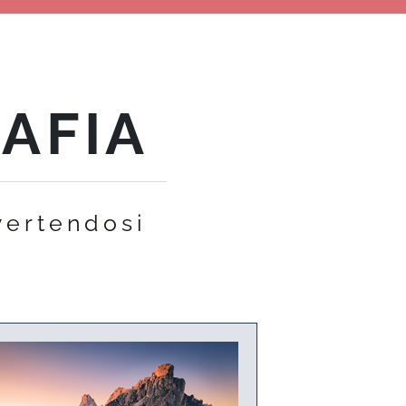
AFIA
vertendosi