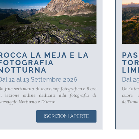
ROCCA LA MEJA E LA
PAS
FOTOGRAFIA
TOR
NOTTURNA
LIM
Dal 12 al 13 Settembre 2026
Dal 2
n fine settimana di workshop fotografico e 5 ore
Un inter
di lezione online dedicati alla fotografia di
cuore d
aesaggio Notturno e Diurno
dell’uma
ISCRIZIONI APERTE