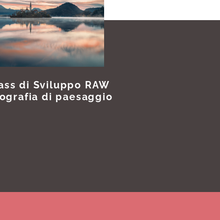
Corso Intermed
ass di Sviluppo RAW
tografia di paesaggio