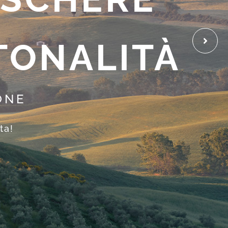
 TONALITÀ
ONE
ta!