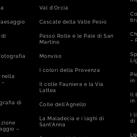
ia
Val d’Orcia
Co
br
 Paesaggio
Cascate della Valle Pesio
Ch
 di
Passo Rolle e le Pale di San
– 
Martino
Sp
fotografia
Monviso
Li
I colori della Provenza
Pi
 nella
in
 –
Il colle Fauniera e la Via
Lattea
Il
in
grafia di
Colle dell’Agnello
I 
La Maladecia e i laghi di
di
uzione
Sant’Anna
saggio –
L’