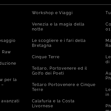
Workshop e Viaggi
Tu
Venezia e la magia della
Co
notte
01
esaggio
Le scogliere e i fari della
Ma
Bretagna
R
o Raw
Cinque Terre
Le
di
oduzione
Tellaro, Portovenere ed il
Golfo dei Poeti
Au
Ph
w per la
 –
Tellaro Portovenere e Cinque
Terre
Le
in
 avanzati
Calafuria e la Costa
Livornese
Ph
mu