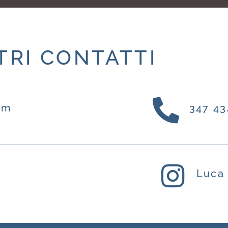
TRI CONTATTI
om
347 4
Luca