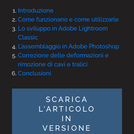
Introduzione
Come funzionano e come utilizzarle
Lo sviluppo in Adobe Lightroom
Classic
L’assemblaggio in Adobe Photoshop
Correzione delle deformazioni e
rimozione di cavi e tralici
Conclusioni
SCARICA
L'ARTICOLO
IN
VERSIONE