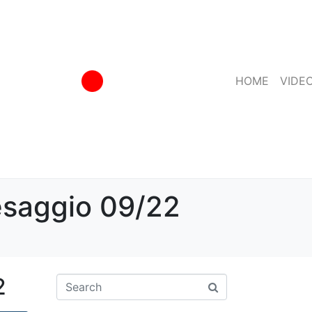
HOME
VIDE
aesaggio 09/22
2