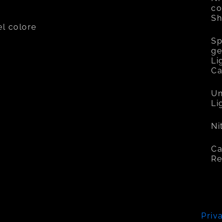
co
Sh
el colore
Sp
ge
Li
C
Un
Li
Ni
Ca
Re
Priv