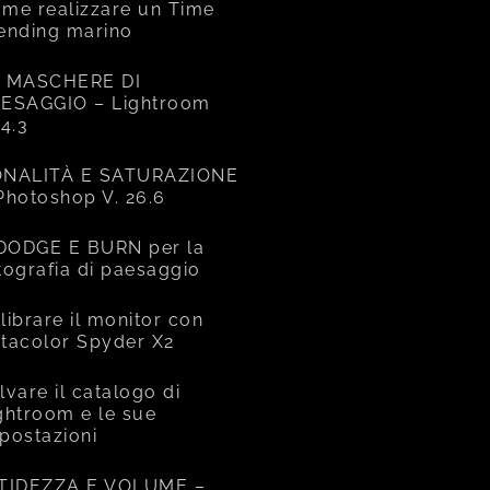
me realizzare un Time
ending marino
 MASCHERE DI
ESAGGIO – Lightroom
14.3
NALITÀ E SATURAZIONE
Photoshop V. 26.6
 DODGE E BURN per la
tografia di paesaggio
librare il monitor con
tacolor Spyder X2
lvare il catalogo di
ghtroom e le sue
postazioni
TIDEZZA E VOLUME –