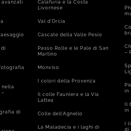
 avanzati
Calafuria e la Costa
Livornese
Ph
mu
ia
Val d’Orcia
Co
br
 Paesaggio
Cascate della Valle Pesio
Ch
 di
Passo Rolle e le Pale di San
– 
Martino
Sp
fotografia
Monviso
Li
I colori della Provenza
Pi
 nella
in
 –
Il colle Fauniera e la Via
Lattea
Il
in
grafia di
Colle dell’Agnello
I 
La Maladecia e i laghi di
di