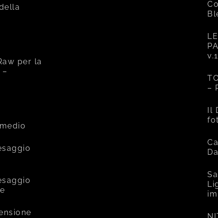
Co
 della
Bl
LE
PA
v.
Raw per la
 –
TO
– 
e
Il
fo
rmedio
Ca
esaggio
Da
Sa
esaggio
Li
ce
im
mensione
NI