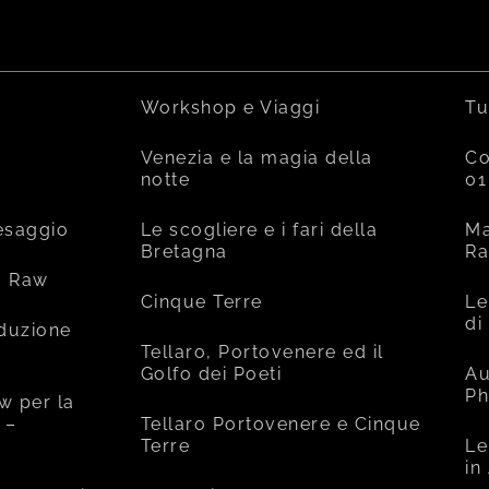
Workshop e Viaggi
Tu
Venezia e la magia della
Co
notte
01
esaggio
Le scogliere e i fari della
Ma
Bretagna
R
o Raw
Cinque Terre
Le
di
oduzione
Tellaro, Portovenere ed il
Golfo dei Poeti
Au
Ph
w per la
 –
Tellaro Portovenere e Cinque
Terre
Le
in