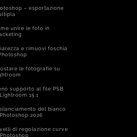
otoshop – esportazione
ltipla
me unire le foto in
acketing
iarezza e rimuovi foschia
Photoshop
ostare le fotografie su
ghtroom
eno supporto al file PSB
 Lightroom 15.1
 bilanciamento del bianco
 Photoshop 2026
livelli di regolazione curve
 Photoshop