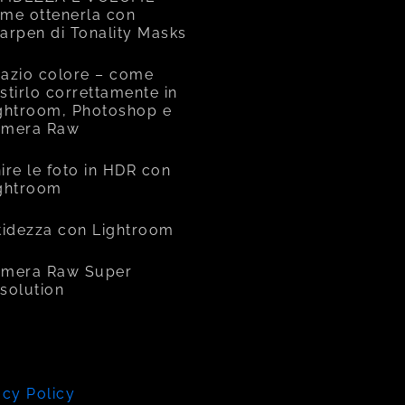
me ottenerla con
arpen di Tonality Masks
azio colore – come
stirlo correttamente in
ghtroom, Photoshop e
amera Raw
ire le foto in HDR con
ghtroom
tidezza con Lightroom
mera Raw Super
solution
acy Policy