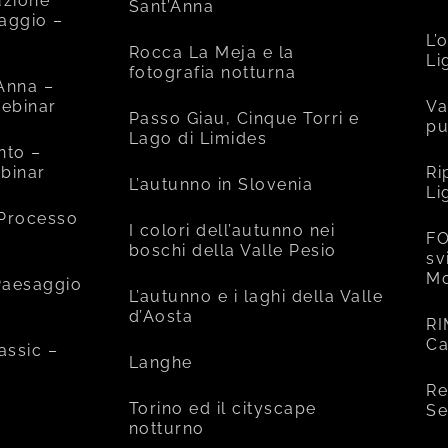
uzione
Sant’Anna
saggio –
L’
Rocca La Meja e la
Li
fotografia notturna
’Anna –
ebinar
Va
Passo Giau, Cinque Torri e
pu
Lago di Limides
nto –
binar
Ri
L’autunno in Slovenia
Li
 Processo
I colori dell’autunno nei
FO
boschi della Valle Pesio
sv
Mo
 Paesaggio
L’autunno e i laghi della Valle
d’Aosta
RI
Ca
assic –
Langhe
Re
Torino ed il cityscape
Se
notturno