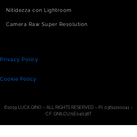
Nitidezza con Lightroom
Camera Raw Super Resolution
Privacy Policy
Cookie Policy
©2019 LUCA GINO – ALL RIGHTS RESERVED – P.I. 03612210041 –
C.F: GNILCU71E04I138T