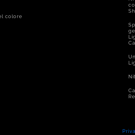
co
Sh
el colore
Sp
ge
Li
C
Un
Li
Ni
Ca
Re
Priv