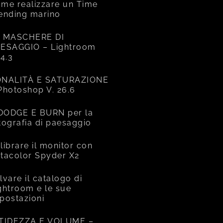
me realizzare un Time
ending marino
 MASCHERE DI
ESAGGIO – Lightroom
14.3
NALITÀ E SATURAZIONE
Photoshop V. 26.6
 DODGE E BURN per la
tografia di paesaggio
librare il monitor con
tacolor Spyder X2
lvare il catalogo di
ghtroom e le sue
postazioni
TIDEZZA E VOLUME –