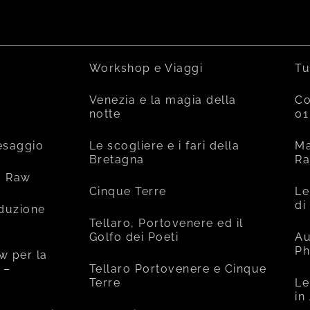
Workshop e Viaggi
Tu
Venezia e la magia della
Co
notte
01
esaggio
Le scogliere e i fari della
Ma
Bretagna
R
o Raw
Cinque Terre
Le
di
oduzione
Tellaro, Portovenere ed il
Golfo dei Poeti
Au
Ph
w per la
 –
Tellaro Portovenere e Cinque
Terre
Le
in