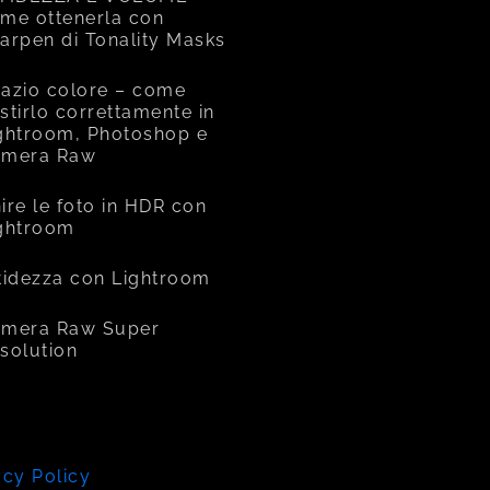
me ottenerla con
arpen di Tonality Masks
azio colore – come
stirlo correttamente in
ghtroom, Photoshop e
amera Raw
ire le foto in HDR con
ghtroom
tidezza con Lightroom
mera Raw Super
solution
acy Policy