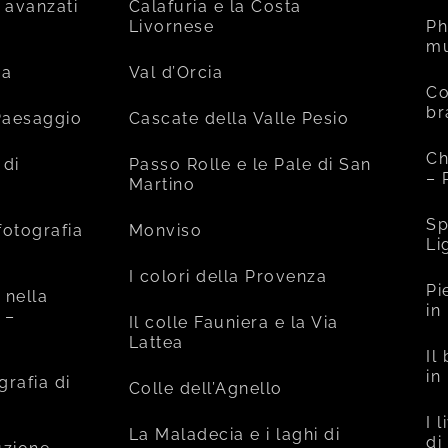
 avanzati
Calafuria e la Costa
Livornese
Ph
mu
ia
Val d’Orcia
Co
br
 Paesaggio
Cascate della Valle Pesio
Ch
 di
Passo Rolle e le Pale di San
– 
Martino
Sp
fotografia
Monviso
Li
I colori della Provenza
Pi
 nella
in
 –
Il colle Fauniera e la Via
Lattea
Il
in
grafia di
Colle dell’Agnello
I 
La Maladecia e i laghi di
di