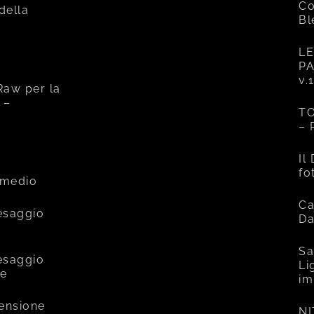
Co
 della
Bl
LE
PA
v.
Raw per la
 –
TO
– 
e
Il
fo
rmedio
Ca
esaggio
Da
Sa
esaggio
Li
ce
im
mensione
NI