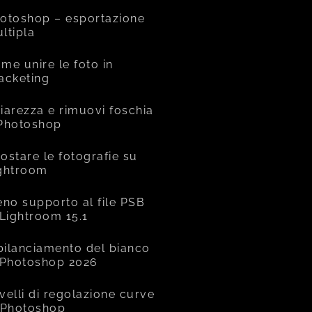
otoshop – esportazione
ltipla
me unire le foto in
acketing
iarezza e rimuovi foschia
Photoshop
ostare le fotografie su
ghtroom
eno supporto al file PSB
 Lightroom 15.1
 bilanciamento del bianco
 Photoshop 2026
livelli di regolazione curve
 Photoshop