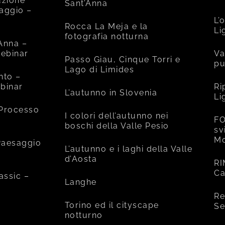
uzione
Sant’Anna
saggio –
L’
Rocca La Meja e la
Li
fotografia notturna
’Anna –
ebinar
Va
Passo Giau, Cinque Torri e
pu
Lago di Limides
nto –
binar
Ri
L’autunno in Slovenia
Li
 Processo
I colori dell’autunno nei
FO
boschi della Valle Pesio
sv
Mo
 Paesaggio
L’autunno e i laghi della Valle
d’Aosta
RI
Ca
assic –
Langhe
Re
Torino ed il cityscape
Se
notturno