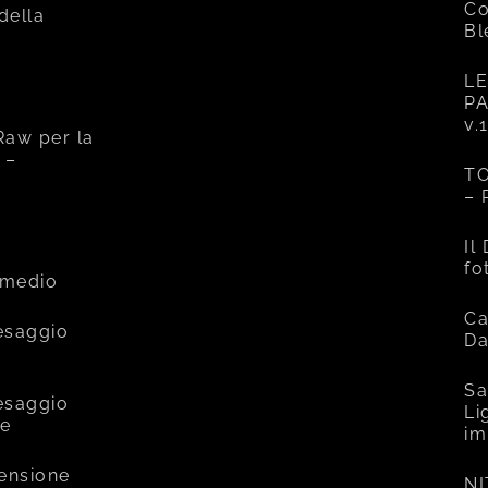
Co
 della
Bl
LE
PA
v.
Raw per la
 –
TO
– 
e
Il
fo
rmedio
Ca
esaggio
Da
Sa
esaggio
Li
ce
im
mensione
NI