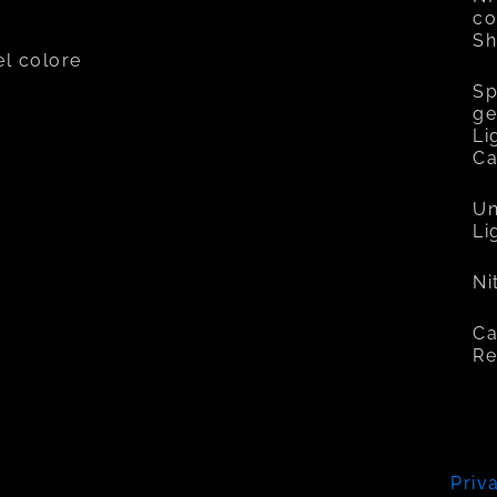
co
Sh
el colore
Sp
ge
Li
C
Un
Li
Ni
Ca
Re
Priv