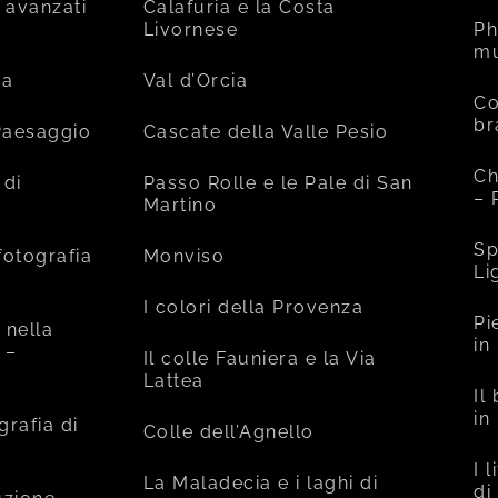
 avanzati
Calafuria e la Costa
Livornese
Ph
mu
ia
Val d’Orcia
Co
br
 Paesaggio
Cascate della Valle Pesio
Ch
 di
Passo Rolle e le Pale di San
– 
Martino
Sp
fotografia
Monviso
Li
I colori della Provenza
Pi
 nella
in
 –
Il colle Fauniera e la Via
Lattea
Il
in
grafia di
Colle dell’Agnello
I 
La Maladecia e i laghi di
di