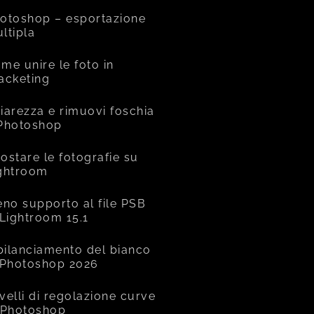
otoshop – esportazione
ltipla
me unire le foto in
acketing
iarezza e rimuovi foschia
Photoshop
ostare le fotografie su
ghtroom
eno supporto al file PSB
 Lightroom 15.1
 bilanciamento del bianco
 Photoshop 2026
livelli di regolazione curve
 Photoshop