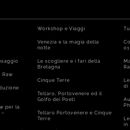
Workshop e Viaggi
Tu
Venezia e la magia della
Co
notte
01
esaggio
Le scogliere e i fari della
Ma
Bretagna
R
o Raw
Cinque Terre
Le
di
oduzione
Tellaro, Portovenere ed il
Golfo dei Poeti
Au
Ph
w per la
 –
Tellaro Portovenere e Cinque
Terre
Le
in