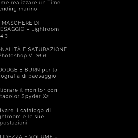
me realizzare un Time
ending marino
 MASCHERE DI
ESAGGIO – Lightroom
14.3
NALITÀ E SATURAZIONE
Photoshop V. 26.6
 DODGE E BURN per la
tografia di paesaggio
librare il monitor con
tacolor Spyder X2
lvare il catalogo di
ghtroom e le sue
postazioni
TIDEZZA E VOLUME –