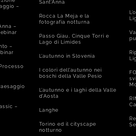
uzione
Sant’Anna
saggio –
L’
Rocca La Meja e la
Li
fotografia notturna
’Anna –
ebinar
Va
Passo Giau, Cinque Torri e
pu
Lago di Limides
nto –
binar
Ri
L’autunno in Slovenia
Li
 Processo
I colori dell’autunno nei
FO
boschi della Valle Pesio
sv
Mo
 Paesaggio
L’autunno e i laghi della Valle
d’Aosta
RI
Ca
assic –
Langhe
Re
Torino ed il cityscape
Se
notturno