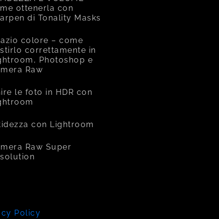
me ottenerla con
arpen di Tonality Masks
azio colore – come
stirlo correttamente in
ghtroom, Photoshop e
amera Raw
ire le foto in HDR con
ghtroom
tidezza con Lightroom
mera Raw Super
solution
acy Policy