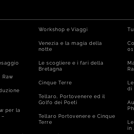
Workshop e Viaggi
Tu
Venezia e la magia della
Co
notte
01
esaggio
Le scogliere e i fari della
Ma
Bretagna
R
o Raw
Cinque Terre
Le
di
oduzione
Tellaro, Portovenere ed il
Golfo dei Poeti
Au
Ph
w per la
 –
Tellaro Portovenere e Cinque
Terre
Le
in