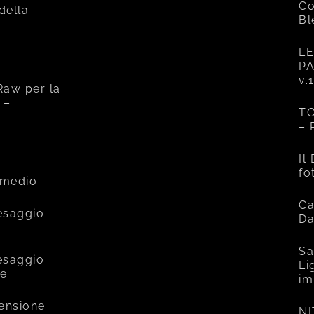
Co
 della
Bl
LE
PA
v.
Raw per la
 –
TO
– 
e
Il
fo
rmedio
Ca
esaggio
Da
Sa
esaggio
Li
ce
im
mensione
NI