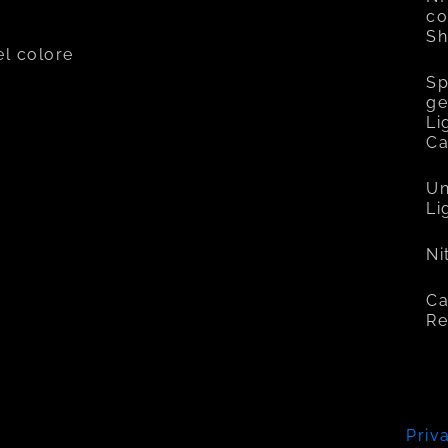
co
Sh
el colore
Sp
ge
Li
C
Un
Li
Ni
Ca
Re
Priv