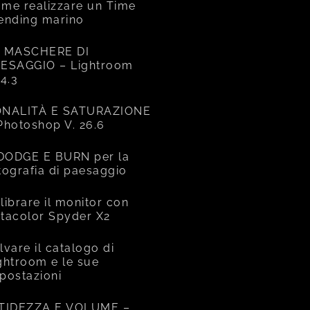
me realizzare un Time
ending marino
 MASCHERE DI
ESAGGIO – Lightroom
14.3
NALITÀ E SATURAZIONE
Photoshop V. 26.6
 DODGE E BURN per la
tografia di paesaggio
librare il monitor con
tacolor Spyder X2
lvare il catalogo di
ghtroom e le sue
postazioni
TIDEZZA E VOLUME –