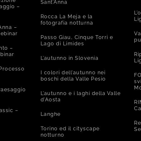
uzione
Sant’Anna
saggio –
L’
Rocca La Meja e la
Li
fotografia notturna
’Anna –
ebinar
Va
Passo Giau, Cinque Torri e
pu
Lago di Limides
nto –
binar
Ri
L’autunno in Slovenia
Li
 Processo
I colori dell’autunno nei
FO
boschi della Valle Pesio
sv
Mo
 Paesaggio
L’autunno e i laghi della Valle
d’Aosta
RI
Ca
assic –
Langhe
Re
Torino ed il cityscape
Se
notturno