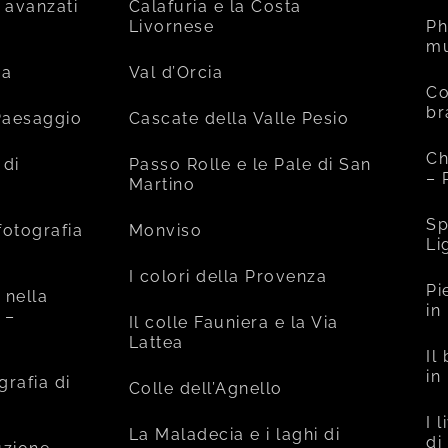
 avanzati
Calafuria e la Costa
Livornese
Ph
mu
ia
Val d’Orcia
Co
br
 Paesaggio
Cascate della Valle Pesio
Ch
 di
Passo Rolle e le Pale di San
– 
Martino
Sp
fotografia
Monviso
Li
I colori della Provenza
Pi
 nella
in
 –
Il colle Fauniera e la Via
Lattea
Il
in
grafia di
Colle dell’Agnello
I 
La Maladecia e i laghi di
di