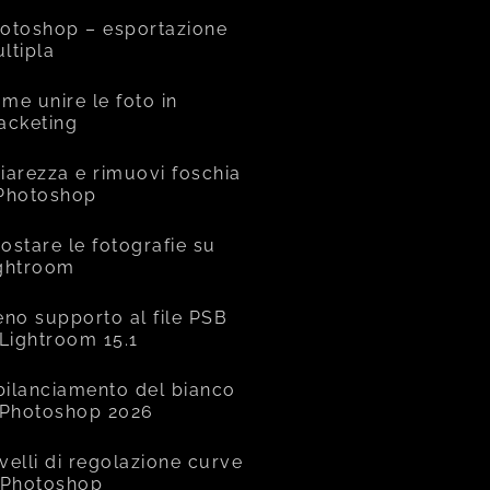
otoshop – esportazione
ltipla
me unire le foto in
acketing
iarezza e rimuovi foschia
Photoshop
ostare le fotografie su
ghtroom
eno supporto al file PSB
 Lightroom 15.1
 bilanciamento del bianco
 Photoshop 2026
livelli di regolazione curve
 Photoshop