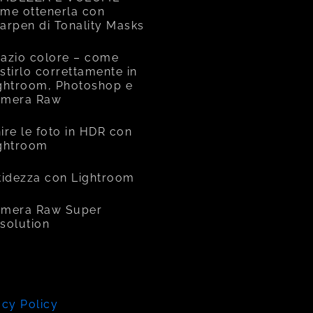
me ottenerla con
arpen di Tonality Masks
azio colore – come
stirlo correttamente in
ghtroom, Photoshop e
amera Raw
ire le foto in HDR con
ghtroom
tidezza con Lightroom
mera Raw Super
solution
acy Policy