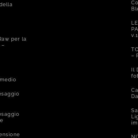
Co
 della
Bl
LE
PA
v.
Raw per la
 –
TO
– 
e
Il
fo
rmedio
Ca
esaggio
Da
Sa
esaggio
Li
ce
im
mensione
NI