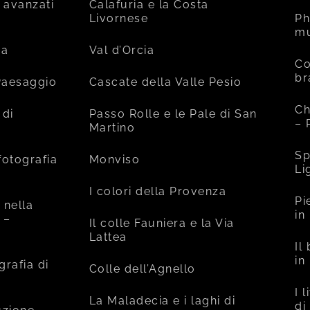
 avanzati
Calafuria e la Costa
Livornese
Ph
mu
ia
Val d’Orcia
Co
br
 Paesaggio
Cascate della Valle Pesio
Ch
 di
Passo Rolle e le Pale di San
– 
Martino
Sp
fotografia
Monviso
Li
I colori della Provenza
Pi
 nella
in
 –
Il colle Fauniera e la Via
Lattea
Il
in
grafia di
Colle dell’Agnello
I 
La Maladecia e i laghi di
di