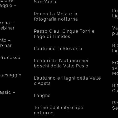
uzione
Sant’Anna
saggio –
L’
Rocca La Meja e la
Li
fotografia notturna
’Anna –
ebinar
Va
Passo Giau, Cinque Torri e
pu
Lago di Limides
nto –
binar
Ri
L’autunno in Slovenia
Li
 Processo
I colori dell’autunno nei
FO
boschi della Valle Pesio
sv
Mo
 Paesaggio
L’autunno e i laghi della Valle
d’Aosta
RI
Ca
assic –
Langhe
Re
Torino ed il cityscape
Se
notturno