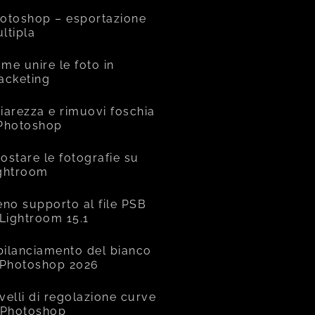
otoshop – esportazione
ltipla
me unire le foto in
acketing
iarezza e rimuovi foschia
Photoshop
ostare le fotografie su
ghtroom
eno supporto al file PSB
 Lightroom 15.1
 bilanciamento del bianco
 Photoshop 2026
livelli di regolazione curve
 Photoshop