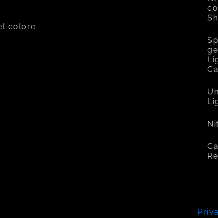
co
Sh
el colore
Sp
ge
Li
C
Un
Li
Ni
Ca
Re
Priv