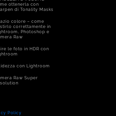
me ottenerla con
arpen di Tonality Masks
azio colore – come
stirlo correttamente in
ghtroom, Photoshop e
amera Raw
ire le foto in HDR con
ghtroom
tidezza con Lightroom
mera Raw Super
solution
acy Policy