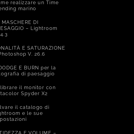
me realizzare un Time
ending marino
 MASCHERE DI
ESAGGIO – Lightroom
14.3
NALITÀ E SATURAZIONE
Photoshop V. 26.6
 DODGE E BURN per la
tografia di paesaggio
librare il monitor con
tacolor Spyder X2
lvare il catalogo di
ghtroom e le sue
postazioni
TIDEZZA E VOLUME –