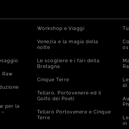
Workshop e Viaggi
Tu
Venezia e la magia della
Co
notte
01
esaggio
Le scogliere e i fari della
Ma
Bretagna
R
o Raw
Cinque Terre
Le
di
oduzione
Tellaro, Portovenere ed il
Golfo dei Poeti
Au
Ph
w per la
 –
Tellaro Portovenere e Cinque
Terre
Le
in