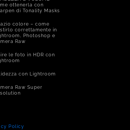
me ottenerla con
arpen di Tonality Masks
azio colore – come
stirlo correttamente in
ghtroom, Photoshop e
amera Raw
ire le foto in HDR con
ghtroom
tidezza con Lightroom
mera Raw Super
solution
acy Policy