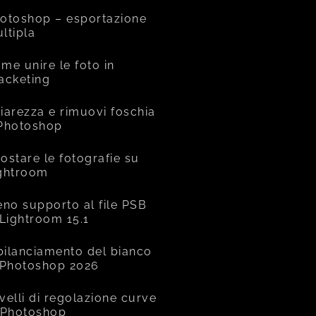
otoshop – esportazione
ltipla
me unire le foto in
acketing
iarezza e rimuovi foschia
Photoshop
ostare le fotografie su
ghtroom
eno supporto al file PSB
 Lightroom 15.1
 bilanciamento del bianco
 Photoshop 2026
livelli di regolazione curve
 Photoshop