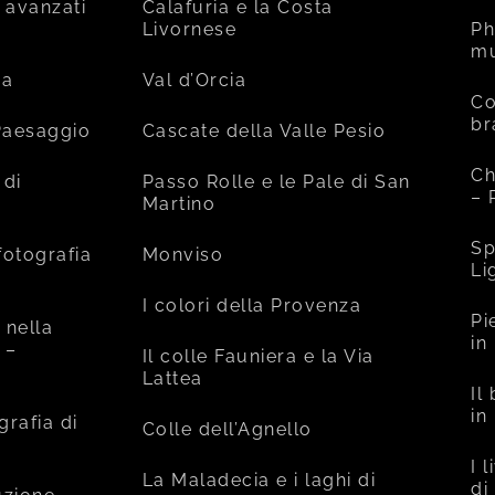
 avanzati
Calafuria e la Costa
Livornese
Ph
mu
ia
Val d’Orcia
Co
br
 Paesaggio
Cascate della Valle Pesio
Ch
 di
Passo Rolle e le Pale di San
– 
Martino
Sp
fotografia
Monviso
Li
I colori della Provenza
Pi
 nella
in
 –
Il colle Fauniera e la Via
Lattea
Il
in
grafia di
Colle dell’Agnello
I 
La Maladecia e i laghi di
di