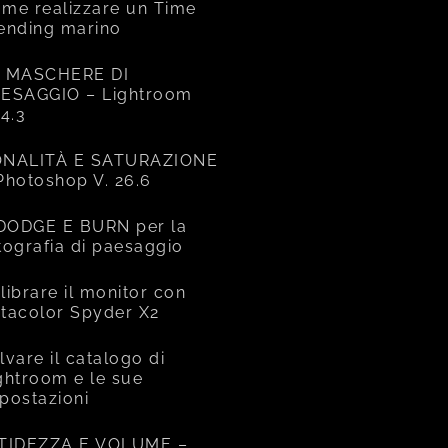
me realizzare un Time
ending marino
 MASCHERE DI
ESAGGIO – Lightroom
14.3
NALITÀ E SATURAZIONE
Photoshop V. 26.6
 DODGE E BURN per la
tografia di paesaggio
librare il monitor con
tacolor Spyder X2
lvare il catalogo di
ghtroom e le sue
postazioni
TIDEZZA E VOLUME –