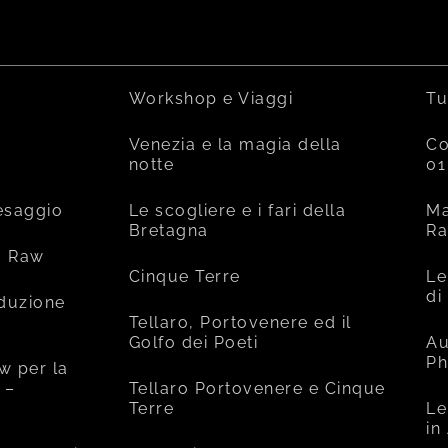
Workshop e Viaggi
Tu
Venezia e la magia della
Co
notte
01
esaggio
Le scogliere e i fari della
Ma
Bretagna
R
o Raw
Cinque Terre
Le
di
oduzione
Tellaro, Portovenere ed il
Golfo dei Poeti
Au
Ph
w per la
 –
Tellaro Portovenere e Cinque
Terre
Le
in