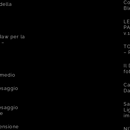
Co
 della
Bl
LE
PA
v.
Raw per la
 –
TO
– 
e
Il
fo
rmedio
Ca
esaggio
Da
Sa
esaggio
Li
ce
im
mensione
NI