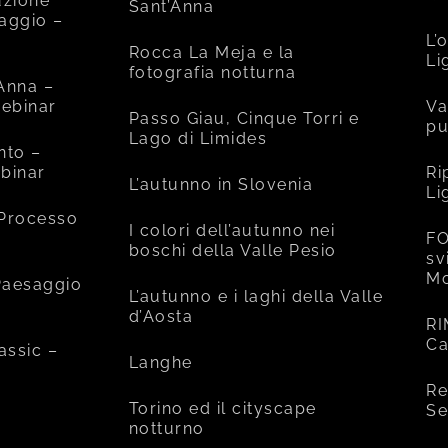
uzione
Sant’Anna
saggio –
L’
Rocca La Meja e la
Li
fotografia notturna
’Anna –
ebinar
Va
Passo Giau, Cinque Torri e
pu
Lago di Limides
nto –
binar
Ri
L’autunno in Slovenia
Li
 Processo
I colori dell’autunno nei
FO
boschi della Valle Pesio
sv
Mo
 Paesaggio
L’autunno e i laghi della Valle
d’Aosta
RI
Ca
assic –
Langhe
Re
Torino ed il cityscape
Se
notturno