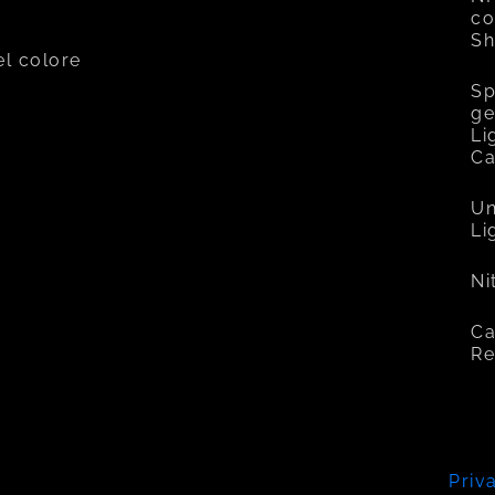
co
Sh
el colore
Sp
ge
Li
C
Un
Li
Ni
Ca
Re
Priv