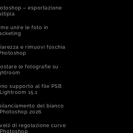
otoshop – esportazione
ltipla
me unire le foto in
acketing
iarezza e rimuovi foschia
Photoshop
ostare le fotografie su
ghtroom
eno supporto al file PSB
 Lightroom 15.1
 bilanciamento del bianco
 Photoshop 2026
livelli di regolazione curve
 Photoshop