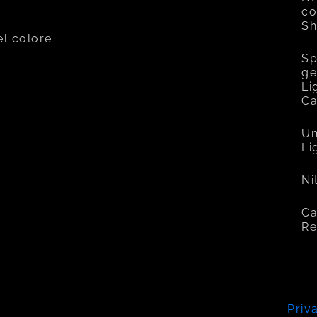
co
Sh
el colore
Sp
ge
Li
C
Un
Li
Ni
Ca
Re
Priv