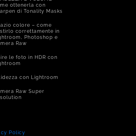
me ottenerla con
arpen di Tonality Masks
azio colore – come
stirlo correttamente in
ghtroom, Photoshop e
amera Raw
ire le foto in HDR con
ghtroom
tidezza con Lightroom
mera Raw Super
solution
acy Policy