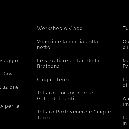
Workshop e Viaggi
Tu
Venezia e la magia della
Co
notte
01
esaggio
Le scogliere e i fari della
Ma
Bretagna
R
o Raw
Cinque Terre
Le
di
oduzione
Tellaro, Portovenere ed il
Golfo dei Poeti
Au
Ph
w per la
 –
Tellaro Portovenere e Cinque
Terre
Le
in