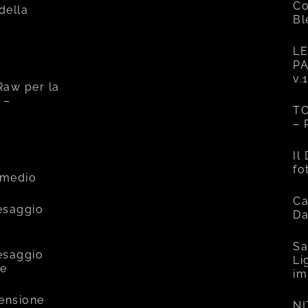
Co
 della
Bl
LE
PA
v.
Raw per la
 –
TO
– 
e
Il
fo
rmedio
Ca
esaggio
Da
Sa
esaggio
Li
ce
im
mensione
NI