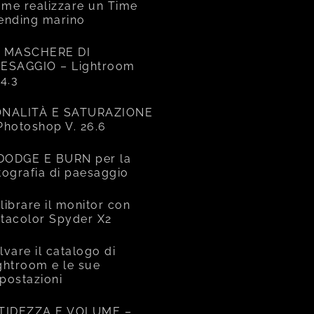
me realizzare un Time
ending marino
 MASCHERE DI
ESAGGIO – Lightroom
14.3
NALITÀ E SATURAZIONE
Photoshop V. 26.6
 DODGE E BURN per la
tografia di paesaggio
librare il monitor con
tacolor Spyder X2
lvare il catalogo di
ghtroom e le sue
postazioni
TIDEZZA E VOLUME –