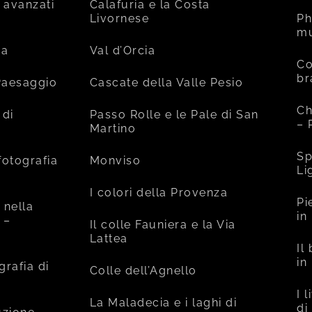
 avanzati
Calafuria e la Costa
Livornese
Ph
mu
ia
Val d’Orcia
Co
br
 Paesaggio
Cascate della Valle Pesio
Ch
 di
Passo Rolle e le Pale di San
– 
Martino
Sp
fotografia
Monviso
Li
I colori della Provenza
Pi
 nella
in
 –
Il colle Fauniera e la Via
Lattea
Il
in
grafia di
Colle dell’Agnello
I 
La Maladecia e i laghi di
di