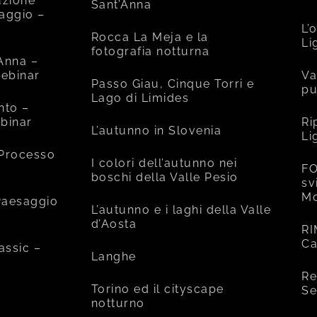
uzione
Sant’Anna
saggio –
L’
Rocca La Meja e la
Li
fotografia notturna
’Anna –
ebinar
Va
Passo Giau, Cinque Torri e
pu
Lago di Limides
nto –
binar
Ri
L’autunno in Slovenia
Li
 Processo
I colori dell’autunno nei
FO
boschi della Valle Pesio
sv
Mo
 Paesaggio
L’autunno e i laghi della Valle
d’Aosta
RI
Ca
assic –
Langhe
Re
Torino ed il cityscape
Se
notturno