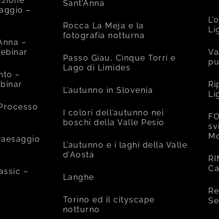
uzione
Sant’Anna
saggio –
L’
Rocca La Meja e la
Li
fotografia notturna
’Anna –
ebinar
Va
Passo Giau, Cinque Torri e
pu
Lago di Limides
nto –
binar
Ri
L’autunno in Slovenia
Li
 Processo
I colori dell’autunno nei
FO
boschi della Valle Pesio
sv
Mo
 Paesaggio
L’autunno e i laghi della Valle
d’Aosta
RI
Ca
assic –
Langhe
Re
Torino ed il cityscape
Se
notturno