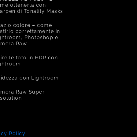
me ottenerla con
arpen di Tonality Masks
azio colore – come
stirlo correttamente in
ghtroom, Photoshop e
amera Raw
ire le foto in HDR con
ghtroom
tidezza con Lightroom
mera Raw Super
solution
acy Policy