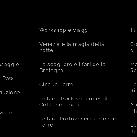
Workshop e Viaggi
Tu
Venezia e la magia della
Co
notte
01
esaggio
Le scogliere e i fari della
Ma
Bretagna
R
o Raw
Cinque Terre
Le
di
oduzione
Tellaro, Portovenere ed il
Golfo dei Poeti
Au
Ph
w per la
 –
Tellaro Portovenere e Cinque
Terre
Le
in