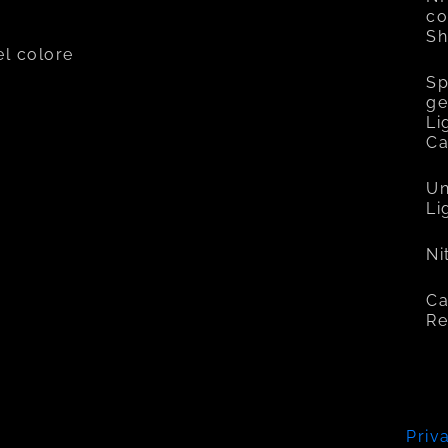
co
Sh
el colore
Sp
ge
Li
C
Un
Li
Ni
Ca
Re
Priv