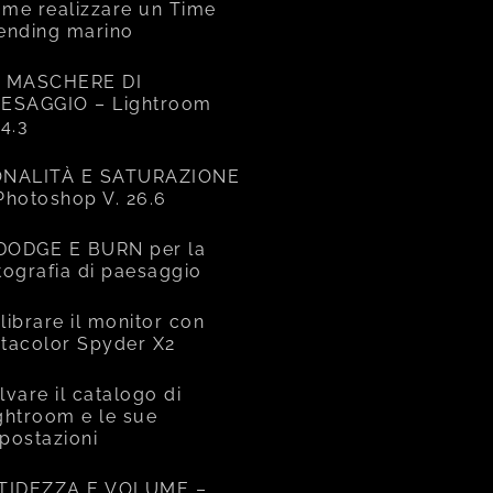
me realizzare un Time
ending marino
 MASCHERE DI
ESAGGIO – Lightroom
14.3
NALITÀ E SATURAZIONE
Photoshop V. 26.6
 DODGE E BURN per la
tografia di paesaggio
librare il monitor con
tacolor Spyder X2
lvare il catalogo di
ghtroom e le sue
postazioni
TIDEZZA E VOLUME –