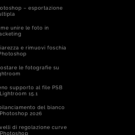
otoshop – esportazione
ltipla
me unire le foto in
acketing
iarezza e rimuovi foschia
Photoshop
ostare le fotografie su
ghtroom
eno supporto al file PSB
 Lightroom 15.1
 bilanciamento del bianco
 Photoshop 2026
livelli di regolazione curve
 Photoshop