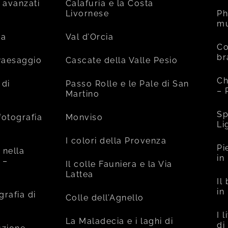
 avanzati
Calafuria e la Costa
Livornese
Ph
mu
ia
Val d’Orcia
Co
br
 Paesaggio
Cascate della Valle Pesio
Ch
 di
Passo Rolle e le Pale di San
– 
Martino
Sp
fotografia
Monviso
Li
I colori della Provenza
Pi
 nella
in
 –
Il colle Fauniera e la Via
Lattea
Il
in
grafia di
Colle dell’Agnello
I 
La Maladecia e i laghi di
di