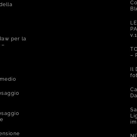
Co
 della
Bl
LE
PA
v.
Raw per la
 –
TO
– 
e
Il
fo
rmedio
Ca
esaggio
Da
Sa
esaggio
Li
ce
im
mensione
NI