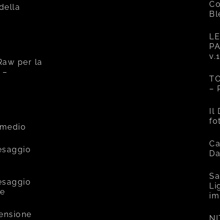
Co
 della
Bl
LE
PA
v.
Raw per la
 –
TO
– 
e
Il
fo
rmedio
Ca
esaggio
Da
Sa
esaggio
Li
ce
im
mensione
NI