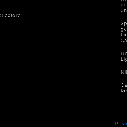
co
Sh
el colore
Sp
ge
Li
C
Un
Li
Ni
Ca
Re
Priv