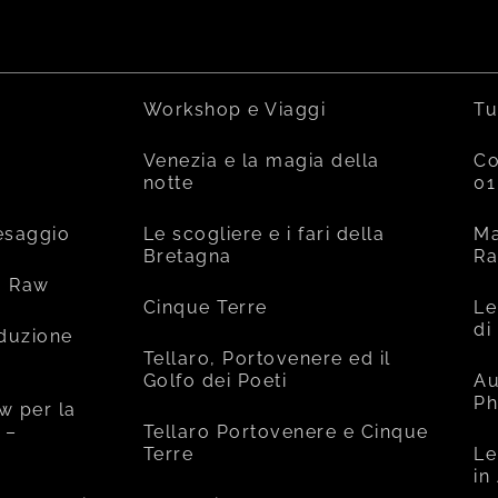
Workshop e Viaggi
Tu
Venezia e la magia della
Co
notte
01
esaggio
Le scogliere e i fari della
Ma
Bretagna
R
o Raw
Cinque Terre
Le
di
oduzione
Tellaro, Portovenere ed il
Golfo dei Poeti
Au
Ph
w per la
 –
Tellaro Portovenere e Cinque
Terre
Le
in