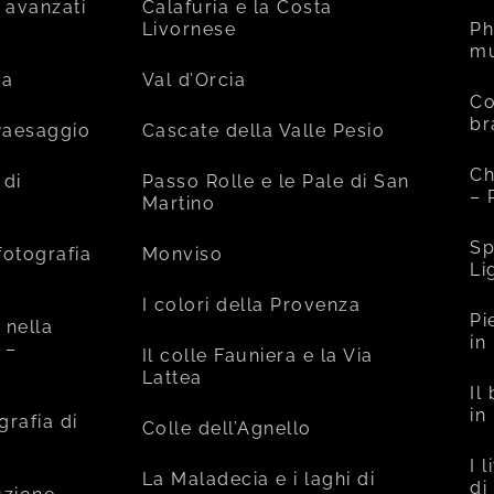
 avanzati
Calafuria e la Costa
Livornese
Ph
mu
ia
Val d’Orcia
Co
br
 Paesaggio
Cascate della Valle Pesio
Ch
 di
Passo Rolle e le Pale di San
– 
Martino
Sp
fotografia
Monviso
Li
I colori della Provenza
Pi
 nella
in
 –
Il colle Fauniera e la Via
Lattea
Il
in
grafia di
Colle dell’Agnello
I 
La Maladecia e i laghi di
di