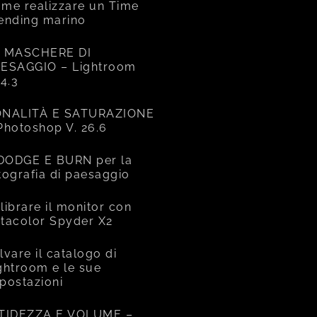
me realizzare un Time
ending marino
 MASCHERE DI
ESAGGIO – Lightroom
14.3
NALITÀ E SATURAZIONE
Photoshop V. 26.6
 DODGE E BURN per la
tografia di paesaggio
librare il monitor con
tacolor Spyder X2
lvare il catalogo di
ghtroom e le sue
postazioni
TIDEZZA E VOLUME –