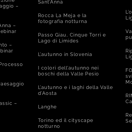
uzione
Sant’Anna
saggio –
L’
Rocca La Meja e la
Li
fotografia notturna
’Anna –
ebinar
Va
Passo Giau, Cinque Torri e
pu
Lago di Limides
nto –
binar
Ri
L’autunno in Slovenia
Li
 Processo
I colori dell’autunno nei
FO
boschi della Valle Pesio
sv
Mo
 Paesaggio
L’autunno e i laghi della Valle
d’Aosta
RI
Ca
assic –
Langhe
Re
Torino ed il cityscape
Se
notturno