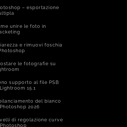
otoshop – esportazione
ltipla
me unire le foto in
acketing
iarezza e rimuovi foschia
Photoshop
ostare le fotografie su
ghtroom
eno supporto al file PSB
 Lightroom 15.1
 bilanciamento del bianco
 Photoshop 2026
livelli di regolazione curve
 Photoshop