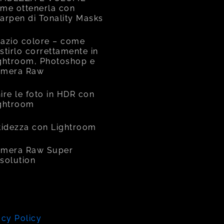
me ottenerla con
arpen di Tonality Masks
azio colore – come
stirlo correttamente in
ghtroom, Photoshop e
amera Raw
ire le foto in HDR con
ghtroom
tidezza con Lightroom
mera Raw Super
solution
acy Policy