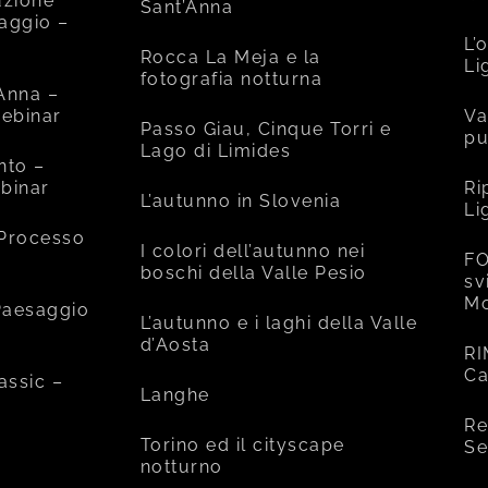
uzione
Sant’Anna
saggio –
L’
Rocca La Meja e la
Li
fotografia notturna
’Anna –
ebinar
Va
Passo Giau, Cinque Torri e
pu
Lago di Limides
nto –
binar
Ri
L’autunno in Slovenia
Li
 Processo
I colori dell’autunno nei
FO
boschi della Valle Pesio
sv
Mo
 Paesaggio
L’autunno e i laghi della Valle
d’Aosta
RI
Ca
assic –
Langhe
Re
Torino ed il cityscape
Se
notturno