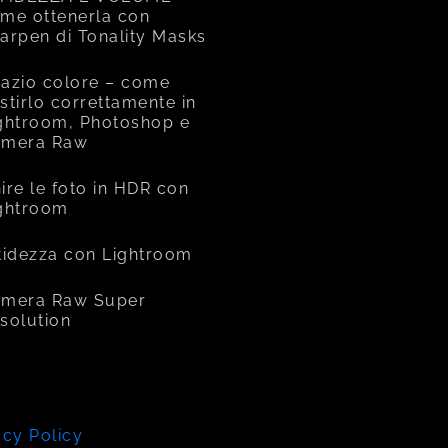
me ottenerla con
arpen di Tonality Masks
azio colore – come
stirlo correttamente in
ghtroom, Photoshop e
amera Raw
ire le foto in HDR con
ghtroom
tidezza con Lightroom
mera Raw Super
solution
acy Policy