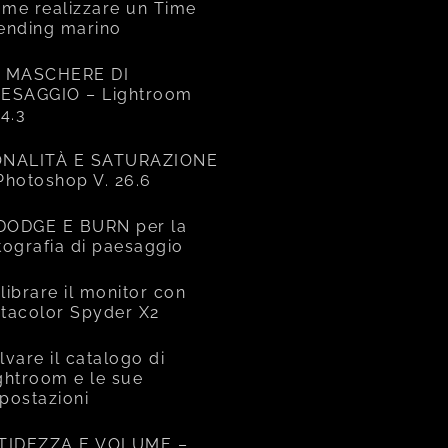
me realizzare un Time
ending marino
 MASCHERE DI
ESAGGIO – Lightroom
14.3
NALITÀ E SATURAZIONE
Photoshop V. 26.6
 DODGE E BURN per la
tografia di paesaggio
librare il monitor con
tacolor Spyder X2
lvare il catalogo di
ghtroom e le sue
postazioni
TIDEZZA E VOLUME –