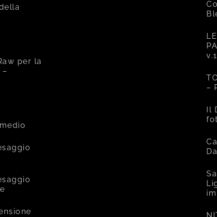
Co
 della
Bl
LE
PA
v.
Raw per la
 –
TO
– 
e
Il
fo
rmedio
Ca
esaggio
Da
Sa
esaggio
Li
ce
im
mensione
NI