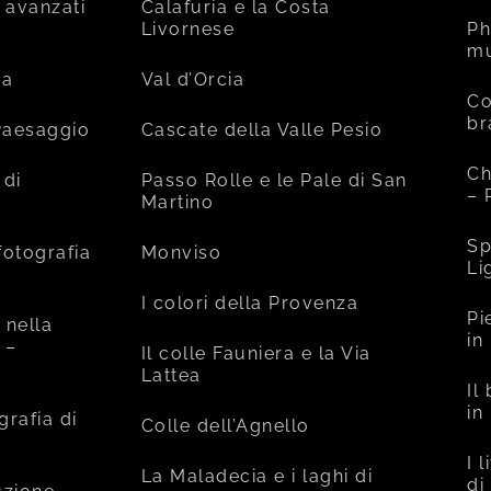
 avanzati
Calafuria e la Costa
Livornese
Ph
mu
ia
Val d’Orcia
Co
br
 Paesaggio
Cascate della Valle Pesio
Ch
 di
Passo Rolle e le Pale di San
– 
Martino
Sp
fotografia
Monviso
Li
I colori della Provenza
Pi
 nella
in
 –
Il colle Fauniera e la Via
Lattea
Il
in
grafia di
Colle dell’Agnello
I 
La Maladecia e i laghi di
di