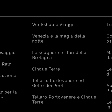
Workshop e Viaggi
Tu
Venezia e la magia della
Co
notte
01
esaggio
Le scogliere e i fari della
Ma
Bretagna
R
o Raw
Cinque Terre
Le
di
oduzione
Tellaro, Portovenere ed il
Golfo dei Poeti
Au
Ph
w per la
 –
Tellaro Portovenere e Cinque
Terre
Le
in