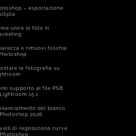
otoshop – esportazione
ltipla
me unire le foto in
acketing
iarezza e rimuovi foschia
Photoshop
ostare le fotografie su
ghtroom
eno supporto al file PSB
 Lightroom 15.1
 bilanciamento del bianco
 Photoshop 2026
livelli di regolazione curve
 Photoshop