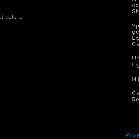
co
Sh
el colore
Sp
ge
Li
C
Un
Li
Ni
Ca
Re
Priv